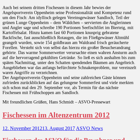
Auch bei seinem dritten Fischessen in diesem Jahr bewies der
Angelsportverein Oppenheim seine Professionalität und Kompetenz rund
um den Fisch: Am idyllisch gelegen Vereinsgewässer Sandloch, Teil der
grünen Lunge Oppenheim – dem Wäldchen – servierten die Anglerinnen
und Angler sage und schreibe 190 Portionen Seefischfilet im Bierteig, mit
Kartoffelsalat. Hinzu kamen fast 60 Portionen knusprig gebratene
Backfische, fast ausschließlich Rotaugen, die im Fließgewässer Altmühl
geangelt wurden, sowie 154 goldbraun am Waldrand frisch geräucherte
Forellen. Versteht sich von selbst das hierzu ein großer Besucherandrang
gehörte. Das warme Sommerwetter verursachte einen wahren Ansturm auch
auf die hervorragend gekühlten Getränke. So ließ es sich aushalten bis zum
späten Nachmittag, unter den Schatten spendenden Bäumen am Angelteich.
Ausgeblieben war das anfangs befürchtete Schnakenproblem, nur vereinzelt
waren Angriffe zu verzeichnen.
Der Angelsportverein Oppenheim und seine zahlreichen Gäste können
zufrieden zurückblicken auf das gelungene Sommerfest und viele merkten
sich schon mal den 29. September vor, als Termin für das nächste
Fischessen mit Frühschoppen am Sandloch.
Mit freundlichen Grüßen, Hans Schmidt – ASVO-Pressewart
Fischessen im Altenzentrum 2012
12. November 2012
13. August 2017
ASVO News