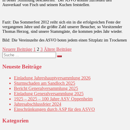
in bester Stimmung bescheerten. Der ASVO konnte zufrieden den
Ausverkauf von Fisch und seinem Kuchen feststellen.
Fazit: Das Sommerfest 2012 reiht sich ein in die erfolgreichen Feste der
vergangenen Jahre und die größte Zahl unserer Besucher, so Vorsitzender
Thomas Herzog, sind unsere Stammgäste, die kommen jedes Jahr wieder.
Bild: Die Vereinszelte des ASVO boten jedem einen Sitzplatz im Trockenen
Seitennummerierung
Neuere Beiträge
1
2
3
Ältere Beiträge
Suche
der
nach:
Beiträge
Neueste Beiträge
Einladung Jahreshauptversammlung 2026
Sturmschaden am Sandloch 2025
Bericht Generalversammlung 2025
Einladung Generalversammlung 2025
1925 – 2025 – 100 Jahre ASV Oppenheim
Jahresabschlussfeier 2024
Einschränkungen durch ASP für den ASVO
Kategorien