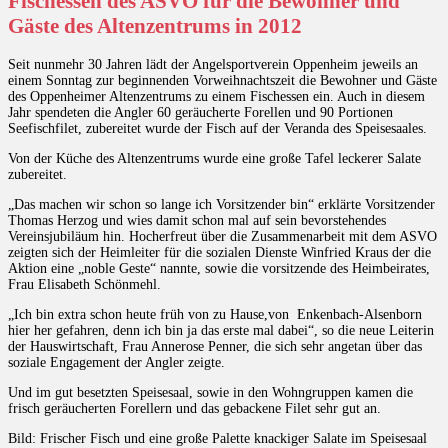
Fischessen des ASVO für die Bewohner und
Gäste des Altenzentrums in 2012
Seit nunmehr 30 Jahren lädt der Angelsportverein Oppenheim jeweils an
einem Sonntag zur beginnenden Vorweihnachtszeit die Bewohner und Gäste
des Oppenheimer Altenzentrums zu einem Fischessen ein. Auch in diesem
Jahr spendeten die Angler 60 geräucherte Forellen und 90 Portionen
Seefischfilet, zubereitet wurde der Fisch auf der Veranda des Speisesaales.
Von der Küche des Altenzentrums wurde eine große Tafel leckerer Salate
zubereitet.
„Das machen wir schon so lange ich Vorsitzender bin“ erklärte Vorsitzender
Thomas Herzog und wies damit schon mal auf sein bevorstehendes
Vereinsjubiläum hin. Hocherfreut über die Zusammenarbeit mit dem ASVO
zeigten sich der Heimleiter für die sozialen Dienste Winfried Kraus der die
Aktion eine „noble Geste“ nannte, sowie die vorsitzende des Heimbeirates,
Frau Elisabeth Schönmehl.
„Ich bin extra schon heute früh von zu Hause,von Enkenbach-Alsenborn
hier her gefahren, denn ich bin ja das erste mal dabei“, so die neue Leiterin
der Hauswirtschaft, Frau Annerose Penner, die sich sehr angetan über das
soziale Engagement der Angler zeigte.
Und im gut besetzten Speisesaal, sowie in den Wohngruppen kamen die
frisch geräucherten Forellern und das gebackene Filet sehr gut an.
Bild: Frischer Fisch und eine große Palette knackiger Salate im Speisesaal