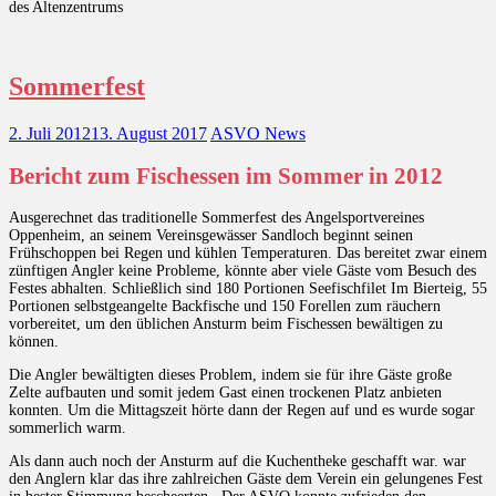
des Altenzentrums
Sommerfest
2. Juli 2012
13. August 2017
ASVO News
Bericht zum Fischessen im Sommer in 2012
Ausgerechnet das traditionelle Sommerfest des Angelsportvereines
Oppenheim, an seinem Vereinsgewässer Sandloch beginnt seinen
Frühschoppen bei Regen und kühlen Temperaturen. Das bereitet zwar einem
zünftigen Angler keine Probleme, könnte aber viele Gäste vom Besuch des
Festes abhalten. Schließlich sind 180 Portionen Seefischfilet Im Bierteig, 55
Portionen selbstgeangelte Backfische und 150 Forellen zum räuchern
vorbereitet, um den üblichen Ansturm beim Fischessen bewältigen zu
können.
Die Angler bewältigten dieses Problem, indem sie für ihre Gäste große
Zelte aufbauten und somit jedem Gast einen trockenen Platz anbieten
konnten. Um die Mittagszeit hörte dann der Regen auf und es wurde sogar
sommerlich warm.
Als dann auch noch der Ansturm auf die Kuchentheke geschafft war. war
den Anglern klar das ihre zahlreichen Gäste dem Verein ein gelungenes Fest