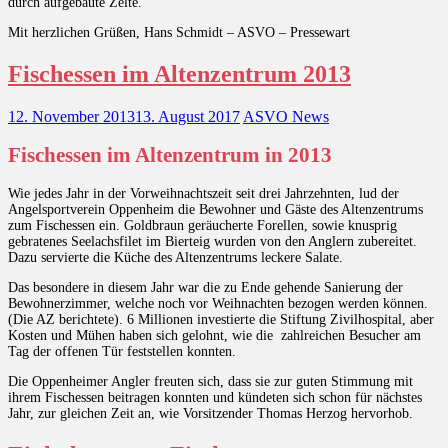
durch aufgebaute Zelte.
Mit herzlichen Grüßen, Hans Schmidt – ASVO – Pressewart
Fischessen im Altenzentrum 2013
12. November 2013
13. August 2017
ASVO News
Fischessen im Altenzentrum in 2013
Wie jedes Jahr in der Vorweihnachtszeit seit drei Jahrzehnten, lud der
Angelsportverein Oppenheim die Bewohner und Gäste des Altenzentrums
zum Fischessen ein. Goldbraun geräucherte Forellen, sowie knusprig
gebratenes Seelachsfilet im Bierteig wurden von den Anglern zubereitet.
Dazu servierte die Küche des Altenzentrums leckere Salate.
Das besondere in diesem Jahr war die zu Ende gehende Sanierung der
Bewohnerzimmer, welche noch vor Weihnachten bezogen werden können.
(Die AZ berichtete). 6 Millionen investierte die Stiftung Zivilhospital, aber
Kosten und Mühen haben sich gelohnt, wie die zahlreichen Besucher am
Tag der offenen Tür feststellen konnten.
Die Oppenheimer Angler freuten sich, dass sie zur guten Stimmung mit
ihrem Fischessen beitragen konnten und kündeten sich schon für nächstes
Jahr, zur gleichen Zeit an, wie Vorsitzender Thomas Herzog hervorhob.