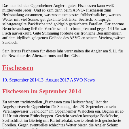
Das man bei den Oppenheimer Anglern guten Fisch essen kann weiß
mittlerweile Jeder! Und so kam dann beim ASVO- Fischessen zum
Herbstanfang zusammen, was zusammenpasste: frühherbstliches, warmes
Wetter mit viel Sonne, gut gekühlte Getränke, Seefisch, knusprige,
selbstgeangelte Backfische und goldgelb geräucherte Forellen. Der enorme
Besucherandrang ließ die Vorräte schnell schrumpfen und gegen 14 Uhr war
Fisch ausverkauft. Gute Stimmung förderte das fröhliche Beisammensein
auf dem idyllisch gelegenen Gelände des ASVO an seinem Vereinsgewässer
Sandloch.
Sein letztes Fischessen für dieses Jahr veranstalten die Angler am 9.11. für
die Bewohner des Altenzentrums und ihre Gäste.
Fischessen
19. September 2014
13. August 2017
ASVO News
Fischessen im September 2014
Zu seinem traditionellen „Fischessen zum Herbstanfang“ lädt der
Angelsportverein Oppenheim für Sonntag, den 28. September an sein
Vereinsgewässer „Sandloch“ im Oppenheimer Wäldchen ein. Beginn ist ab
11 Ur mit einem Frühschoppen. Gereicht werden knusprige Backfische,
Seefischfilet im Bierteig mit Kartoffelsalat, sowie ofenfrisch geräucherte
Forellen. Gegen eventuelles schlechtes Wetter bieten die Angler Schutz