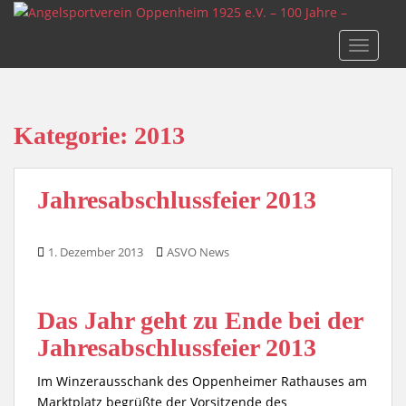
S
k
TOGGLE
i
p
t
o
Kategorie:
2013
m
a
i
Jahresabschlussfeier 2013
n
c
o
1. Dezember 2013
ASVO News
n
t
e
Das Jahr geht zu Ende bei der
n
Jahresabschlussfeier 2013
t
Im Winzerausschank des Oppenheimer Rathauses am
Marktplatz begrüßte der Vorsitzende des