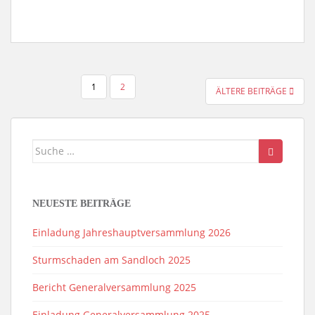
SEITENNUMMERIERUNG
1
2
ÄLTERE BEITRÄGE
DER
BEITRÄGE
Suche
nach:
NEUESTE BEITRÄGE
Einladung Jahreshauptversammlung 2026
Sturmschaden am Sandloch 2025
Bericht Generalversammlung 2025
Einladung Generalversammlung 2025