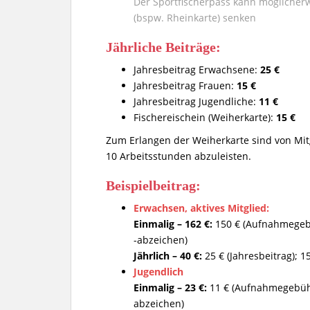
Der Sportfischerpass kann möglicher
(bspw. Rheinkarte) senken
Jährliche Beiträge:
Jahresbeitrag Erwachsene:
25 €
Jahresbeitrag Frauen:
15 €
Jahresbeitrag Jugendliche:
11 €
Fischereischein (Weiherkarte):
15 €
Zum Erlangen der Weiherkarte sind von Mitg
10 Arbeitsstunden abzuleisten.
Beispielbeitrag:
Erwachsen, aktives Mitglied:
Einmalig – 162 €:
150 € (Aufnahmegebü
-abzeichen)
Jährlich – 40 €:
25 € (Jahresbeitrag); 1
Jugendlich
Einmalig – 23 €:
11 € (Aufnahmegebühr
abzeichen)