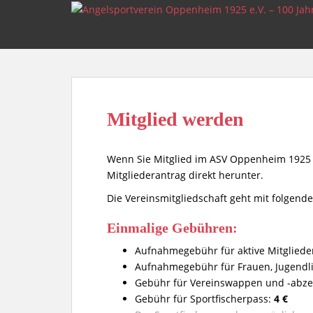
S
k
i
p
t
o
m
Mitglied werden
a
i
n
Wenn Sie Mitglied im ASV Oppenheim 1925 e
c
Mitgliederantrag direkt herunter.
o
Die Vereinsmitgliedschaft geht mit folgend
n
t
Einmalige Gebühren:
e
n
Aufnahmegebühr für aktive Mitgliede
t
Aufnahmegebühr für Frauen, Jugendli
Gebühr für Vereinswappen und -abze
Gebühr für Sportfischerpass:
4 €