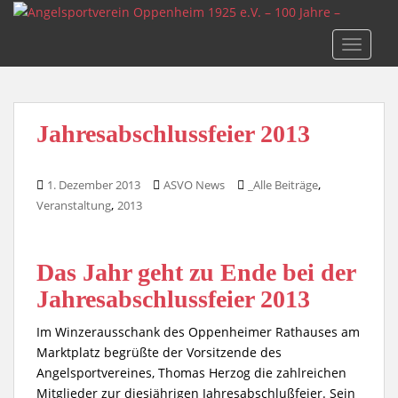
S
k
TOGGLE
i
p
t
o
Jahresabschlussfeier 2013
m
a
i
,
1. Dezember 2013
ASVO News
_Alle Beiträge
n
,
Veranstaltung
2013
c
o
n
Das Jahr geht zu Ende bei der
t
Jahresabschlussfeier 2013
e
n
Im Winzerausschank des Oppenheimer Rathauses am
t
Marktplatz begrüßte der Vorsitzende des
Angelsportvereines, Thomas Herzog die zahlreichen
Mitglieder zur diesjährigen Jahresabschlußfeier. Sein