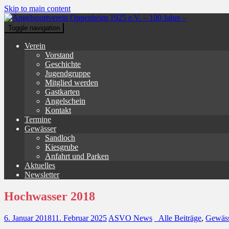
Skip to main content
Toggle navigation
Verein
Vorstand
Geschichte
Jugendgruppe
Mitglied werden
Gastkarten
Angelschein
Kontakt
Termine
Gewässer
Sandloch
Kiesgrube
Anfahrt und Parken
Aktuelles
Newsletter
Hochwasser 2018
6. Januar 2018
11. Februar 2025
ASVO News
_Alle Beiträge
,
Gewäss