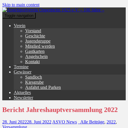
Skip to main content
Toggle navigation
Verein
Vorstand
Geschichte
Jugendgruppe
Mitglied werden
Gastkarten
Angelschein
Kontakt
Termine
Gewässer
Sandloch
Kiesgrube
Anfahrt und Parken
Aktuelles
Newsletter
Bericht Jahreshauptversammlung 2022
28. Juni 2022
28. Juni 2022
ASVO News
_Alle Beiträge
,
2022
,
Versammlung