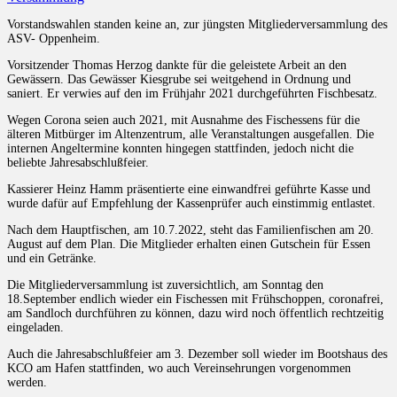
Vorstandswahlen standen keine an, zur jüngsten Mitgliederversammlung des
ASV- Oppenheim.
Vorsitzender Thomas Herzog dankte für die geleistete Arbeit an den
Gewässern. Das Gewässer Kiesgrube sei weitgehend in Ordnung und
saniert. Er verwies auf den im Frühjahr 2021 durchgeführten Fischbesatz.
Wegen Corona seien auch 2021, mit Ausnahme des Fischessens für die
älteren Mitbürger im Altenzentrum, alle Veranstaltungen ausgefallen. Die
internen Angeltermine konnten hingegen stattfinden, jedoch nicht die
beliebte Jahresabschlußfeier.
Kassierer Heinz Hamm präsentierte eine einwandfrei geführte Kasse und
wurde dafür auf Empfehlung der Kassenprüfer auch einstimmig entlastet.
Nach dem Hauptfischen, am 10.7.2022, steht das Familienfischen am 20.
August auf dem Plan. Die Mitglieder erhalten einen Gutschein für Essen
und ein Getränke.
Die Mitgliederversammlung ist zuversichtlich, am Sonntag den
18.September endlich wieder ein Fischessen mit Frühschoppen, coronafrei,
am Sandloch durchführen zu können, dazu wird noch öffentlich rechtzeitig
eingeladen.
Auch die Jahresabschlußfeier am 3. Dezember soll wieder im Bootshaus des
KCO am Hafen stattfinden, wo auch Vereinsehrungen vorgenommen
werden.