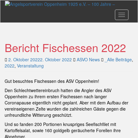
Skip
to
main
Toggle n
content
Bericht Fischessen 2022
2. Oktober 2022
2. Oktober 2022
ASVO News
_Alle Beiträge
,
2022
,
Veranstaltung
Gut besuchtes Fischessen des ASV Oppenheim!
Den Schlechtwettereinbruch hatten die Angler des ASV
Oppenheim zu ihrem ersten Fischessen nach langer
Coronapause eigentlich nicht geplant. Aber mit dem Aufbau der
vereinseigenen Zelte wurden die zahlreichen Gäste gegen die
unfreundliche Witterung geschützt.
Und so fanden 200 Portionen knuspriges Seefischfilet mit
Kartoffelsalat, sowie 160 goldgelb geräucherte Forellen ihre
Abnehmer.