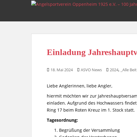
S
k
i
p
t
o
m
Einladung Jahreshaupt
a
i
n
,
18. Mai 2024
ASVO News
2024
_Alle Bei
c
o
Liebe Anglerinnen, liebe Angler,
n
t
hiermit möchten wir zur Jahreshauptver
e
einladen. Aufgrund des Hochwassers finde
n
Ring 17 beim Roten Kreuz im 1. Stock statt.
t
Tagesordnung:
Begrüßung der Versammlung