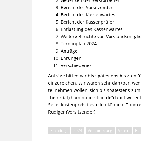
Gedenken der Verstorbenen
Bericht des Vorsitzenden
Bericht des Kassenwartes
Bericht der Kassenprüfer
Entlastung des Kassenwartes
Weitere Berichte von Vorstandsmitgli
Terminplan 2024
Anträge
Ehrungen
Verschiedenes
Anträge bitten wir bis spätestens bis zum 03
einzureichen. Wir wären sehr dankbar, wen
teilnehmen wollen, sich bis spätestens zu
„heinz (at) hamm-nierstein.de“damit wir 
Selbstkostenpreis bestell
Rüdiger (Vorsitzender)
Einladung
2024
Versammlung
Verein
Ru